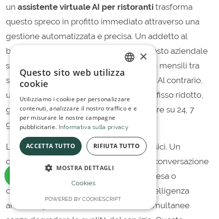
un
assistente virtuale AI per ristoranti
trasforma
questo spreco in profitto immediato attraverso una
gestione automatizzata e precisa. Un addetto al
booking umano in Italia comporta un costo aziendale
×
significativo, spesso superiore ai 2.000€ mensili tra
Questo sito web utilizza
ITALIAN
stipendio, contributi e oneri assicurativi. Al contrario,
cookie
SPANISH
una soluzione SaaS richiede un canone fisso ridotto,
Utilizziamo i cookie per personalizzare
contenuti, analizzare il nostro traffico e e
garantendo una presenza costante 24 ore su 24, 7
per misurare le nostre campagne
giorni su 7.
pubblicitarie.
Informativa sulla privacy
ACCETTA TUTTO
RIFIUTA TUTTO
L'efficienza tecnologica supera i limiti fisici. Un
operatore umano può gestire una sola conversazione
MOSTRA DETTAGLI
alla volta, lasciando gli altri clienti in attesa o
Cookies
costringendoli a trovare occupato. L'intelligenza
POWERED BY COOKIESCRIPT
artificiale processa oltre 10 chiamate simultanee