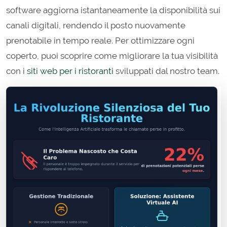
software aggiorna istantaneamente la disponibilità sui
canali digitali, rendendo il posto nuovamente
prenotabile in tempo reale. Per ottimizzare ogni
coperto, puoi scoprire come migliorare la tua visibilità
con i
siti web per i ristoranti
sviluppati dal nostro team.