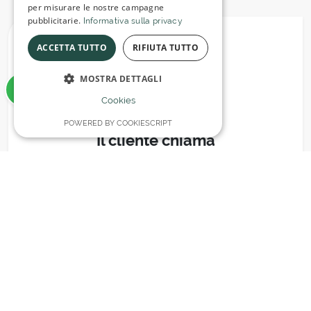
per misurare le nostre campagne
pubblicitarie.
Informativa sulla privacy
ACCETTA TUTTO
RIFIUTA TUTTO
MOSTRA DETTAGLI
Cookies
01
POWERED BY COOKIESCRIPT
Il cliente chiama
Il tuo ristorante riceve una chiamata per una
prenotazione, una modifica o qualsiasi
informazione.