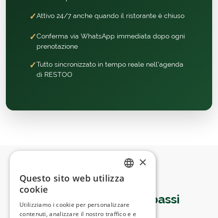
✓
Attivo 24/7 anche quando il ristorante è chiuso
✓
Conferma via WhatsApp immediata dopo ogni
prenotazione
✓
Tutto sincronizzato in tempo reale nell'agenda
di RESTOO
×
Questo sito web utilizza
ITALIAN
SEMPLICISSIMO
cookie
Come funziona in
3 passi
SPANISH
Utilizziamo i cookie per personalizzare
contenuti, analizzare il nostro traffico e e