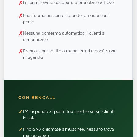
✗
I clienti trovano occupato e prenotano altrove
✗
Fuori orario nessuno risponde: prenotazioni
perse
✗
Nessuna conferma automatica: i clienti si
dimenticano
✗
Prenotazioni scritte a mano, errori e confusione
in agenda
CON BENCALL
✓
L'AI risponde al posto tuo mentre servi i clienti
in sala
✓
Fino a 30 chiamate simultanee, nessuno trova
mai occupato