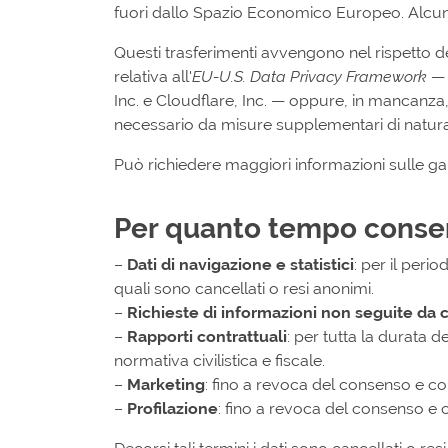
fuori dallo Spazio Economico Europeo. Alcuni
Questi trasferimenti avvengono nel rispetto d
relativa all'
EU-U.S. Data Privacy Framework
— 
Inc. e Cloudflare, Inc. — oppure, in mancanza
necessario da misure supplementari di natura 
Può richiedere maggiori informazioni sulle ga
Per quanto tempo conser
–
Dati di navigazione e statistici
: per il peri
quali sono cancellati o resi anonimi.
–
Richieste di informazioni non seguite da 
–
Rapporti contrattuali
: per tutta la durata d
normativa civilistica e fiscale.
–
Marketing
: fino a revoca del consenso e co
–
Profilazione
: fino a revoca del consenso e