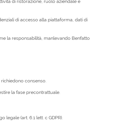
vità di ristorazione, ruolo aziendale e
edenziali di accesso alla piattaforma, dati di
ssume la responsabilità, manlevando Benfatto
on richiedono consenso.
estire la fase precontrattuale.
o legale (art. 6.1 lett. c GDPR).