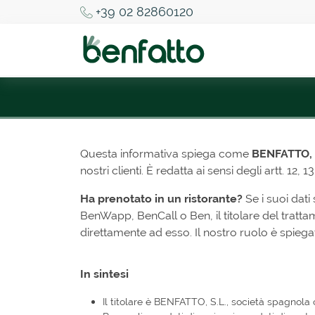
+39 02 82860120
Questa informativa spiega come
BENFATTO, 
nostri clienti. È redatta ai sensi degli artt.
Ha prenotato in un ristorante?
Se i suoi dati
BenWapp, BenCall o Ben, il titolare del tratt
direttamente ad esso. Il nostro ruolo è spie
In sintesi
Il titolare è BENFATTO, S.L., società spagnol