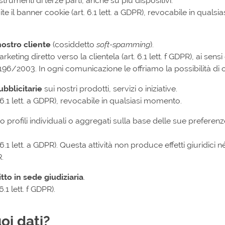
trumenti di terze parti, anche su più dispositivi.
te il banner cookie (art. 6.1 lett. a GDPR), revocabile in quals
nostro cliente
(cosiddetto
soft-spamming
).
rketing diretto verso la clientela (art. 6.1 lett. f GDPR), ai sen
 196/2003. In ogni comunicazione le offriamo la possibilità di
bblicitarie
sui nostri prodotti, servizi o iniziative.
6.1 lett. a GDPR), revocabile in qualsiasi momento.
 profili individuali o aggregati sulla base delle sue preferenze
6.1 lett. a GDPR). Questa attività non produce effetti giuridici
R.
tto in sede giudiziaria
.
.1 lett. f GDPR).
uoi dati?