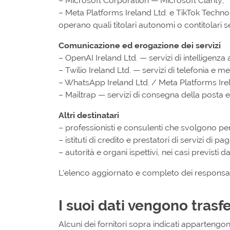
– Microsoft Corporation — Microsoft Clarity;
– Meta Platforms Ireland Ltd. e TikTok Technol
operano quali titolari autonomi o contitolari s
Comunicazione ed erogazione dei servizi
– OpenAI Ireland Ltd. — servizi di intelligenza a
– Twilio Ireland Ltd. — servizi di telefonia e m
– WhatsApp Ireland Ltd. / Meta Platforms Ir
– Mailtrap — servizi di consegna della posta e
Altri destinatari
– professionisti e consulenti che svolgono per n
– istituti di credito e prestatori di servizi di 
– autorità e organi ispettivi, nei casi previsti d
L'elenco aggiornato e completo dei responsabi
I suoi dati vengono trasf
Alcuni dei fornitori sopra indicati appartengo