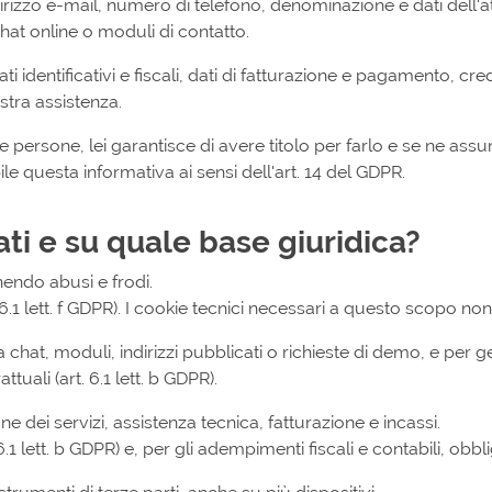
zo e-mail, numero di telefono, denominazione e dati dell'atti
chat online o moduli di contatto.
dati identificativi e fiscali, dati di fatturazione e pagamento, cr
stra assistenza.
tre persone, lei garantisce di avere titolo per farlo e se ne a
ile questa informativa ai sensi dell'art. 14 del GDPR.
ati e su quale base giuridica?
nendo abusi e frodi.
. 6.1 lett. f GDPR). I cookie tecnici necessari a questo scopo n
 chat, moduli, indirizzi pubblicati o richieste di demo, e per g
uali (art. 6.1 lett. b GDPR).
one dei servizi, assistenza tecnica, fatturazione e incassi.
1 lett. b GDPR) e, per gli adempimenti fiscali e contabili, obblig