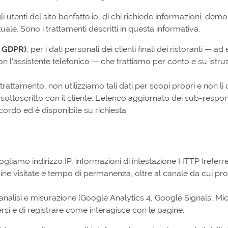
gli utenti del sito benfatto.io, di chi richiede informazioni, demo
uale. Sono i trattamenti descritti in questa informativa.
8 GDPR)
, per i dati personali dei clienti finali dei ristoranti — a
n l'assistente telefonico — che trattiamo per conto e su istru
 trattamento, non utilizziamo tali dati per scopi propri e non l
sottoscritto con il cliente. L'elenco aggiornato dei sub-respon
ccordo ed è disponibile su richiesta.
ogliamo indirizzo IP, informazioni di intestazione HTTP (referre
ine visitate e tempo di permanenza, oltre al canale da cui pr
analisi e misurazione (Google Analytics 4, Google Signals, Mi
versi e di registrare come interagisce con le pagine.