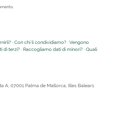
momento.
nirli?
·
Con chi li condividiamo?
·
Vengono
iti di terzi?
·
Raccogliamo dati di minori?
·
Quali
rta A, 07001 Palma de Mallorca, Illes Balears