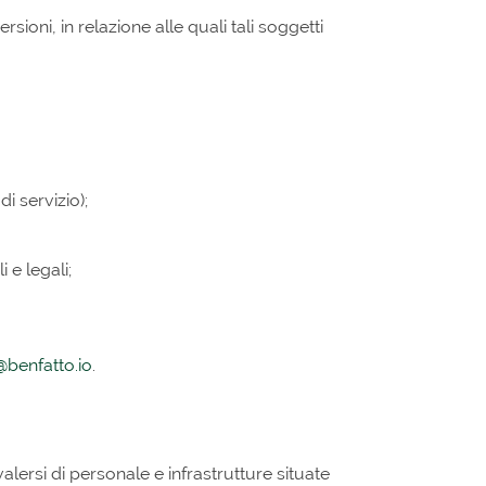
oni, in relazione alle quali tali soggetti
i servizio);
 e legali;
@benfatto.io
.
lersi di personale e infrastrutture situate