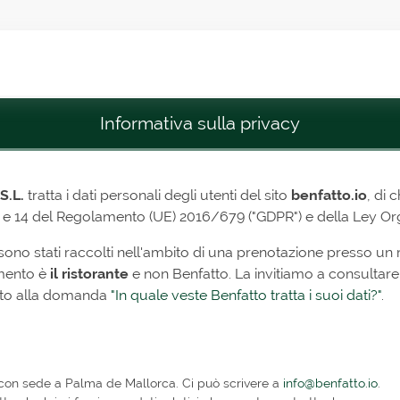
Informativa sulla privacy
S.L.
tratta i dati personali degli utenti del sito
benfatto.io
, di 
 12, 13 e 14 del Regolamento (UE) 2016/679 ("GDPR") e della Ley
 sono stati raccolti nell'ambito di una prenotazione presso un r
amento è
il ristorante
e non Benfatto. La invitiamo a consultare l
gato alla domanda
"In quale veste Benfatto tratta i suoi dati?"
.
a con sede a Palma de Mallorca. Ci può scrivere a
info@benfatto.io
.