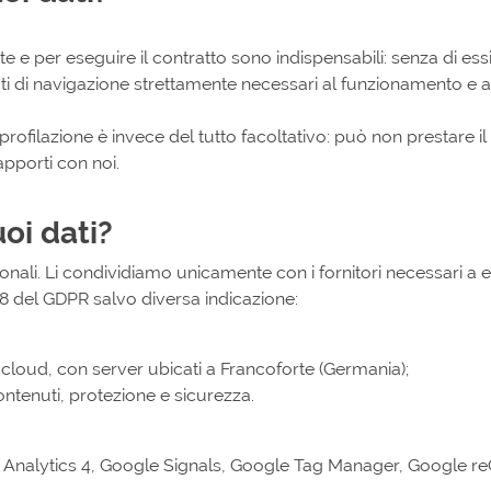
ste e per eseguire il contratto sono indispensabili: senza di e
ati di navigazione strettamente necessari al funzionamento e al
rofilazione è invece del tutto facoltativo: può non prestare i
apporti con noi.
oi dati?
ali. Li condividiamo unicamente con i fornitori necessari a er
 28 del GDPR salvo diversa indicazione:
 cloud, con server ubicati a Francoforte (Germania);
contenuti, protezione e sicurezza.
e Analytics 4, Google Signals, Google Tag Manager, Google 