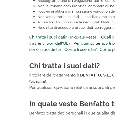
Raccogliamo dati di navigazione, dati di contatt
Non le inviamo comunicazioni commerciali né l
I cookie analitici e di misurazione vengono attiv
Non vendiamo i suoi dati. Li condividiamo solo c
Alcuni fornitori hanno sede negli Stati Uniti: 
Ha diritto di accedere ai suoi dati, correggerl
Chi tratta i suoi dati?
·
In quale veste?
·
Quali d
trasferiti fuori dall'UE?
·
Per quanto tempo li 
sono i suoi diritti?
·
Come li esercita?
·
Come pr
Chi tratta i suoi dati?
Il titolare del trattamento è
BENFATTO, S.L.
, 
(Spagna).
Per qualsiasi questione relativa ai suoi dati p
In quale veste Benfatto tr
Benfatto tratta dati personali in due qualità d