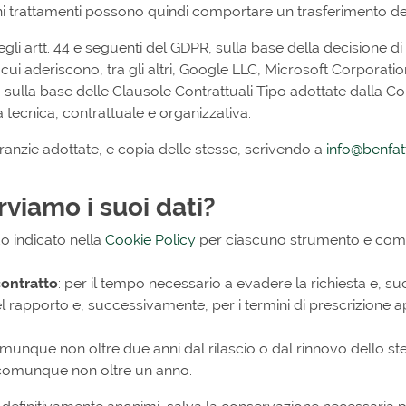
 trattamenti possono quindi comportare un trasferimento dei s
egli artt. 44 e seguenti del GDPR, sulla base della decision
cui aderiscono, tra gli altri, Google LLC, Microsoft Corporation
, sulla base delle Clausole Contrattuali Tipo adottate dalla
tecnica, contrattuale e organizzativa.
ranzie adottate, e copia delle stesse, scrivendo a
info@benfat
viamo i suoi dati?
odo indicato nella
Cookie Policy
per ciascuno strumento e comu
contratto
: per il tempo necessario a evadere la richiesta e, 
el rapporto e, successivamente, per i termini di prescrizione ap
munque non oltre due anni dal rilascio o dal rinnovo dello st
 comunque non oltre un anno.