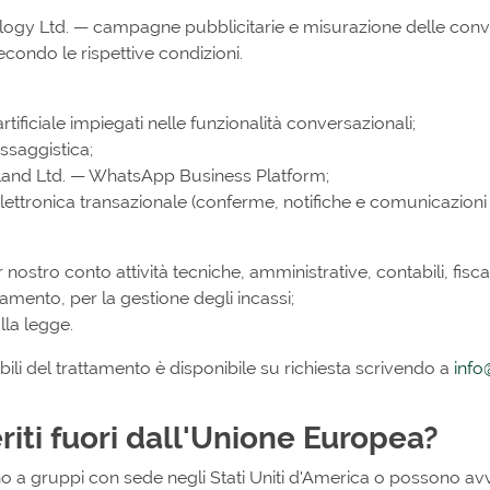
ogy Ltd. — campagne pubblicitarie e misurazione delle conversi
econdo le rispettive condizioni.
rtificiale impiegati nelle funzionalità conversazionali;
essaggistica;
eland Ltd. — WhatsApp Business Platform;
lettronica transazionale (conferme, notifiche e comunicazioni d
ostro conto attività tecniche, amministrative, contabili, fiscali
pagamento, per la gestione degli incassi;
alla legge.
li del trattamento è disponibile su richiesta scrivendo a
info
eriti fuori dall'Unione Europea?
no a gruppi con sede negli Stati Uniti d'America o possono avva