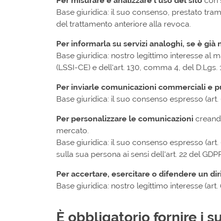
Per misurare e analizzare l'uso del sito
con s
Base giuridica: il suo consenso, prestato trami
del trattamento anteriore alla revoca.
Per informarla su servizi analoghi, se è già 
Base giuridica: nostro legittimo interesse al ma
(LSSI-CE) e dell'art. 130, comma 4, del D.Lgs.
Per inviarle comunicazioni commerciali e pu
Base giuridica: il suo consenso espresso (art. 
Per personalizzare le comunicazioni
creando
mercato.
Base giuridica: il suo consenso espresso (art. 
sulla sua persona ai sensi dell'art. 22 del GDP
Per accertare, esercitare o difendere un diri
Base giuridica: nostro legittimo interesse (art. 6
È obbligatorio fornire i s