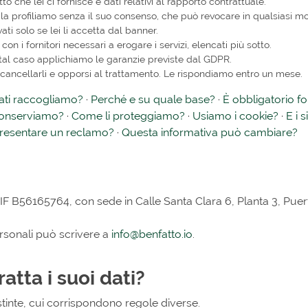
o che lei ci fornisce e dati relativi al rapporto contrattuale.
a profiliamo senza il suo consenso, che può revocare in qualsiasi 
ati solo se lei li accetta dal banner.
on i fornitori necessari a erogare i servizi, elencati più sotto.
in tal caso applichiamo le garanzie previste dal GDPR.
i, cancellarli e opporsi al trattamento. Le rispondiamo entro un mese.
ati raccogliamo?
·
Perché e su quale base?
·
È obbligatorio for
conserviamo?
·
Come li proteggiamo?
·
Usiamo i cookie?
·
E i s
esentare un reclamo?
·
Questa informativa può cambiare?
CIF B56165764, con sede in Calle Santa Clara 6, Planta 3, Pue
ersonali può scrivere a
info@benfatto.io
.
atta i suoi dati?
istinte, cui corrispondono regole diverse.