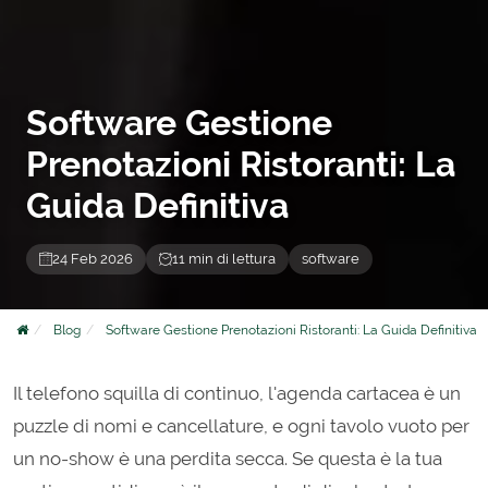
Software Gestione
Prenotazioni Ristoranti: La
Guida Definitiva
24 Feb 2026
11 min di lettura
software
Blog
Software Gestione Prenotazioni Ristoranti: La Guida Definitiva
Il telefono squilla di continuo, l'agenda cartacea è un
puzzle di nomi e cancellature, e ogni tavolo vuoto per
un no-show è una perdita secca. Se questa è la tua