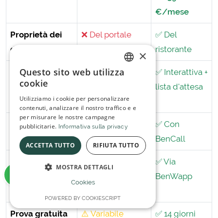
€/mese
Proprietà dei
❌ Del portale
✅ Del
dati clienti
ristorante
×
Questo sito web utilizza
Pianta sala e
⚠️ Limitata
✅ Interattiva +
ITALIAN
cookie
assegnazione
lista d'attesa
SPANISH
Utilizziamo i cookie per personalizzare
tavoli
contenuti, analizzare il nostro traffico e e
per misurare le nostre campagne
Prenotazioni
❌
✅ Con
pubblicitarie.
Informativa sulla privacy
telefoniche (AI)
BenCall
ACCETTA TUTTO
RIFIUTA TUTTO
Conferme e
⚠️ Limitati
✅ Via
MOSTRA DETTAGLI
reminder
BenWapp
Cookies
WhatsApp
POWERED BY COOKIESCRIPT
Prova gratuita
⚠️ Variabile
✅ 14 giorni