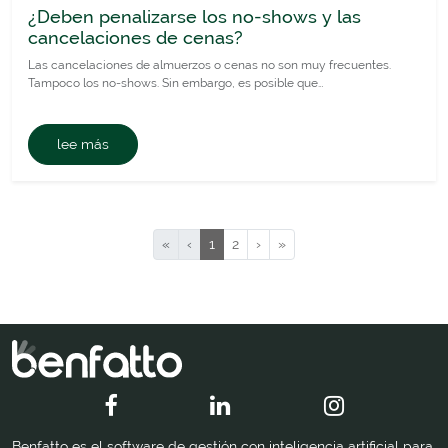
¿Deben penalizarse los no-shows y las
cancelaciones de cenas?
Las cancelaciones de almuerzos o cenas no son muy frecuentes.
Tampoco los no-shows. Sin embargo, es posible que…
lee más
«
‹
1
2
›
»
Benfatto es el software de gestión con inteligencia artificial para