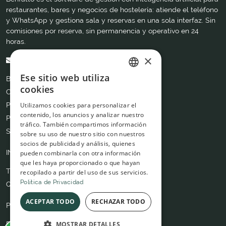
restaurantes, bares y negocios de hostelería: atiende el teléfono
y WhatsApp y gestiona sala y reservas en una sola interfaz. Sin
comisiones por reserva, sin permanencia y operativo en 24
horas.
×
info@benfatto.io
Ese sitio web utiliza
BLOG
ITALIAN
cookies
CONTÁCTANOS
SPANISH
PRECIOS
Utilizamos cookies para personalizar el
contenido, los anuncios y analizar nuestro
PRODUCTOS
tráfico. También compartimos información
SERVICIOS
sobre su uso de nuestro sitio con nuestros
socios de publicidad y análisis, quienes
INFO úTIL
pueden combinarla con otra información
que les haya proporcionado o que hayan
Trabaja con nosotros
recopilado a partir del uso de sus servicios.
Politica de Privacidad
Quiènes somos
ACEPTAR TODO
RECHAZAR TODO
POLITICAS
Política de Privacidad
MOSTRAR DETALLES