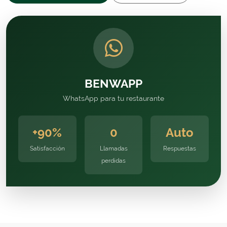
BENWAPP
WhatsApp para tu restaurante
+90%
0
Auto
Satisfacción
Llamadas
Respuestas
perdidas