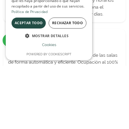
Multiplica la ocupación creando turnos y horarios
que les haya proporcionado o que hayan
recopilado a partir del uso de sus servicios.
según el número de comensales. Gestiona el
Politica de Privacidad
consumo mínimo por zonas, servicios y días.
ACEPTAR TODO
RECHAZAR TODO
MOSTRAR DETALLES
Cookies
Asignación automática de mesas
POWERED BY COOKIESCRIPT
Deja que Restoo optimice la ocupación de las salas
de forma automática y eficiente. Ocupación al 100%
siempre.
Vista cronograma
Un segundo turno puede generar hasta 45.000€ por
mesa al año. Aprovecha todas las ocasiones y
multiplica la facturación.