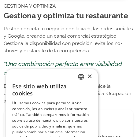
GESTIONA Y OPTIMIZA
Gestiona y optimiza tu restaurante
Restoo conecta tu negocio con la web, las redes sociales
y Google, creando un canal comercial estratégico.
Gestiona la disponibilidad con precisión, evita los no-
shows y destácate de la competencia.
"Una combinación perfecta entre visibilidad
digital y eficiencia operativa"
×
Ese sitio web utiliza
Deja que Restoo asigne las mesas y optimice la
ITALIAN
cookies
ocupación de las salas de forma automática. Ocupación
SPANISH
al 100%, siempre.
Utilizamos cookies para personalizar el
contenido, los anuncios y analizar nuestro
tráfico. También compartimos información
sobre su uso de nuestro sitio con nuestros
socios de publicidad y análisis, quienes
Estrategia comercial
pueden combinarla con otra información