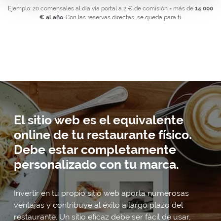
Ejemplo: 20 comensales al día vía portal a 2 € de comisión = más de
14.000
€ al año
. Con las reservas directas, se queda para ti.
El sitio web es el equivalente
online de tu restaurante físico.
Debe estar completamente
personalizado con tu marca.
Invertir en tu propio sitio web aporta numerosas
ventajas y contribuye al éxito a largo plazo del
restaurante. Un sitio eficaz debe ser fácil de usar,