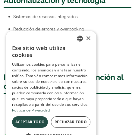
Automatización y tecnología
Sistemas de reservas integrados
Reducción de errores y overbooking
×
Automatización de comunicaciones
Ese sitio web utiliza
ITALIAN
Ahorro de tiempo operativo
cookies
SPANISH
Utilizamos cookies para personalizar el
contenido, los anuncios y analizar nuestro
Inteligencia artificial y atención al
tráfico. También compartimos información
sobre su uso de nuestro sitio con nuestros
cliente
socios de publicidad y análisis, quienes
pueden combinarla con otra información
que les haya proporcionado o que hayan
Chatbots inteligentes
recopilado a partir del uso de sus servicios.
Politica de Privacidad
Respuestas automáticas 24/7
ACEPTAR TODO
RECHAZAR TODO
Recopilación de datos para marketing