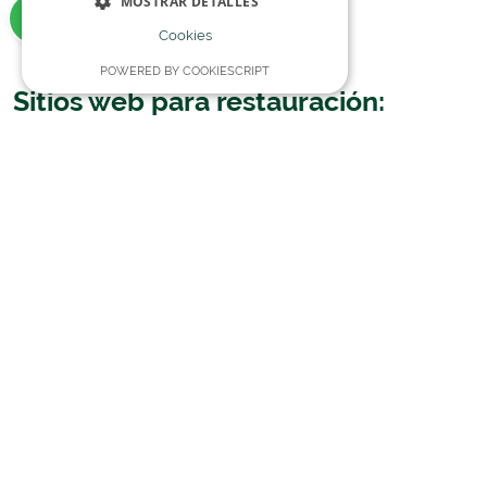
MOSTRAR DETALLES
Mejora de la experiencia del cliente
Cookies
POWERED BY COOKIESCRIPT
Sitios web para restauración:
enfoque estratégico
Diseño orientado a reservas
Integración con menús digitales
Optimización para móviles
Reducción de dependencia de plataformas externas
Beneficios comprobados
Aumento de reservas directas