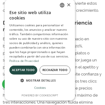
×
no en el tráfico. La precisión técnica convierte estos
cuellos de botella en oportunidades de crecimiento.
Ese sitio web utiliza
ITALIAN
cookies
Diseño y UX: crear una experiencia
SPANISH
Utilizamos cookies para personalizar el
memorable
contenido, los anuncios y analizar nuestro
tráfico. También compartimos información
sobre su uso de nuestro sitio con nuestros
El diseño no trata solo de colores. El espacio en
socios de publicidad y análisis, quienes
blanco reduce la carga cognitiva en un 20%,
pueden combinarla con otra información
que les haya proporcionado o que hayan
permitiendo al usuario centrarse en los platos o
recopilado a partir del uso de sus servicios.
servicios ofrecidos. La psicología del color juega un
Politica de Privacidad
papel clave: el naranja y el rojo estimulan el apetito y
ACEPTAR TODO
RECHAZAR TODO
la urgencia, mientras que el azul transmite confianza y
MOSTRAR DETALLES
profesionalidad. Aplicamos la regla de los tres clics:
cualquier información importante, desde precios
Cookies
hasta horarios, debe ser accesible en un máximo de
POWERED BY COOKIESCRIPT
tres interacciones. Una navegación fluida elimina