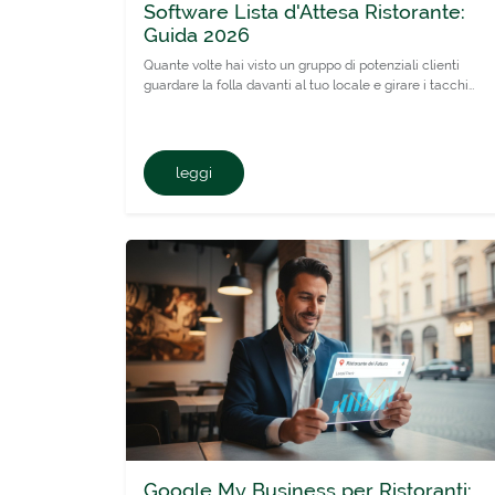
Software Lista d'Attesa Ristorante:
Guida 2026
Quante volte hai visto un gruppo di potenziali clienti
guardare la folla davanti al tuo locale e girare i tacchi…
leggi
Google My Business per Ristoranti: