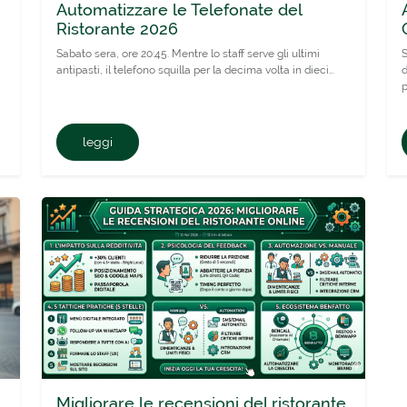
Automatizzare le Telefonate del
Ristorante 2026
Sabato sera, ore 20:45. Mentre lo staff serve gli ultimi
S
antipasti, il telefono squilla per la decima volta in dieci…
d
p
leggi
Migliorare le recensioni del ristorante