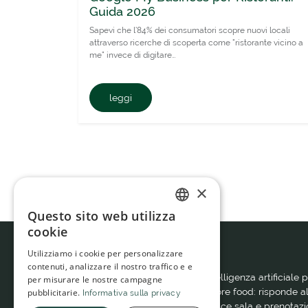
Guida 2026
Sapevi che l'84% dei consumatori scopre nuovi locali
attraverso ricerche di scoperta come "ristorante vicino a
me" invece di digitare…
leggi
×
Questo sito web utilizza
ITALIAN
cookie
SPANISH
Utilizziamo i cookie per personalizzare
contenuti, analizzare il nostro traffico e e
Benfatto è il gestionale con intelligenza artificiale 
per misurare le nostre campagne
ristoranti, bar e attività del settore food: risponde a
pubblicitarie.
Informativa sulla privacy
telefono e a WhatsApp e gestisce sala e prenotazi