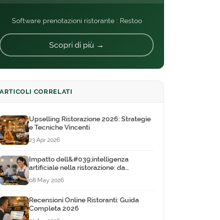
Software prenotazioni ristorante : Restoo
Scopri di più →
ARTICOLI CORRELATI
Upselling Ristorazione 2026: Strategie
e Tecniche Vincenti
23 Apr 2026
Impatto dell&#039;intelligenza
artificiale nella ristorazione: da
tendenza a strumento quotidiano
08 May 2026
Recensioni Online Ristoranti: Guida
Completa 2026