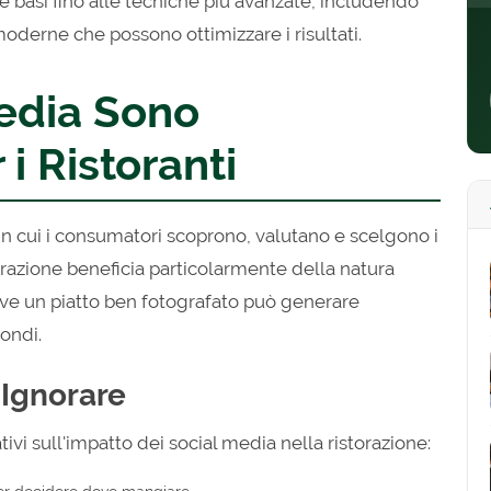
lle basi fino alle tecniche più avanzate, includendo
oderne che possono ottimizzare i risultati.
Media Sono
i Ristoranti
in cui i consumatori scoprono, valutano e scelgono i
ristorazione beneficia particolarmente della natura
ove un piatto ben fotografato può generare
condi.
 Ignorare
ativi sull'impatto dei social media nella ristorazione:
per decidere dove mangiare