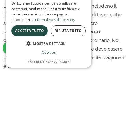
Utilizziamo i cookie per personalizzare
Le principali normative da considerare includono il
contenuti, analizzare il nostro traffico e e
per misurare le nostre campagne
Decreto Legislativo 66/2003 sull'orario di lavoro, che
pubblicitarie.
Informativa sulla privacy
stabilisce limiti precisi per l'orario di lavoro
ACCETTA TUTTO
RIFIUTA TUTTO
settimanale e giornaliero, i periodi di riposo
obbligatori e le regole per il lavoro straordinario. Nel
MOSTRA DETTAGLI
settore ristorativo, particolare attenzione deve essere
Cookies
prestata alle deroghe previste per le attività stagionali
POWERED BY COOKIESCRIPT
e turistiche.
Orari di Lavoro e Riposi Obbligatori
La normativa italiana prevede che l'orario di lavoro
non possa superare le
48 ore settimanali
come media
su un periodo di riferimento di 4 mesi. Per il settore
della ristorazione, esistono tuttavia deroghe
specifiche che permettono una maggiore flessibilità,