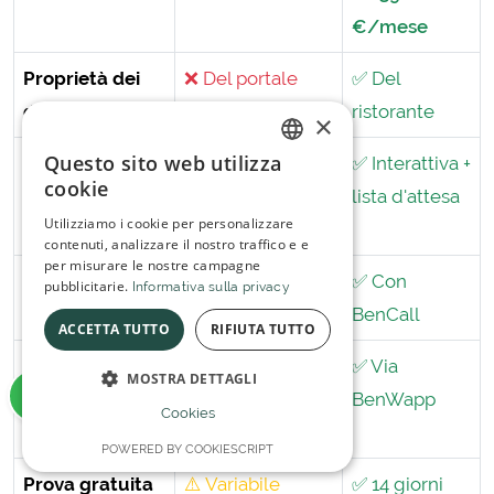
€/mese
Proprietà dei
❌ Del portale
✅ Del
dati clienti
ristorante
×
Questo sito web utilizza
Pianta sala e
⚠️ Limitata
✅ Interattiva +
ITALIAN
cookie
assegnazione
lista d'attesa
SPANISH
Utilizziamo i cookie per personalizzare
tavoli
contenuti, analizzare il nostro traffico e e
per misurare le nostre campagne
Prenotazioni
❌
✅ Con
pubblicitarie.
Informativa sulla privacy
telefoniche (AI)
BenCall
ACCETTA TUTTO
RIFIUTA TUTTO
Conferme e
⚠️ Limitati
✅ Via
MOSTRA DETTAGLI
reminder
BenWapp
Cookies
WhatsApp
POWERED BY COOKIESCRIPT
Prova gratuita
⚠️ Variabile
✅ 14 giorni