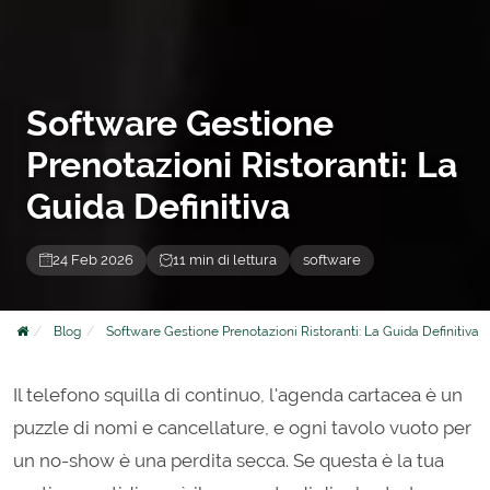
Software Gestione
Prenotazioni Ristoranti: La
Guida Definitiva
24 Feb 2026
11 min di lettura
software
Blog
Software Gestione Prenotazioni Ristoranti: La Guida Definitiva
Il telefono squilla di continuo, l'agenda cartacea è un
puzzle di nomi e cancellature, e ogni tavolo vuoto per
un no-show è una perdita secca. Se questa è la tua