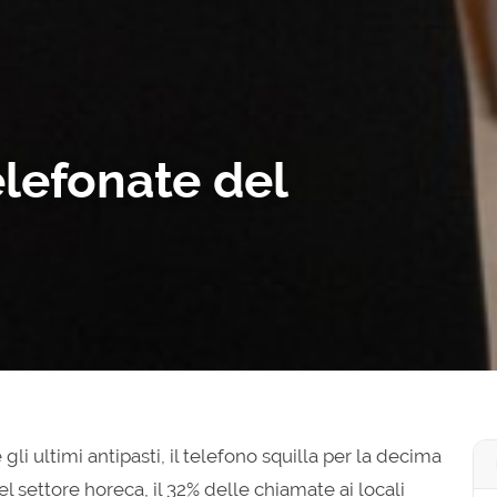
elefonate del
gli ultimi antipasti, il telefono squilla per la decima
el settore horeca, il 32% delle chiamate ai locali