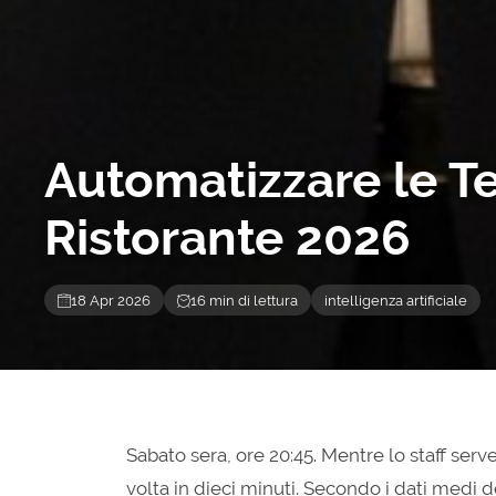
Automatizzare le T
Ristorante 2026
18 Apr 2026
16 min di lettura
intelligenza artificiale
Sabato sera, ore 20:45. Mentre lo staff serve 
volta in dieci minuti. Secondo i dati medi d