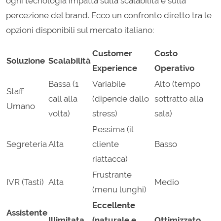
ogni tecnologia impatta sulla scalabilità e sulla
percezione del brand. Ecco un confronto diretto tra le
opzioni disponibili sul mercato italiano:
Customer
Costo
Soluzione
Scalabilità
Experience
Operativo
Bassa (1
Variabile
Alto (tempo
Staff
call alla
(dipende dallo
sottratto alla
Umano
volta)
stress)
sala)
Pessima (il
Segreteria
Alta
cliente
Basso
riattacca)
Frustrante
IVR (Tasti)
Alta
Medio
(menu lunghi)
Eccellente
Assistente
Illimitata
(naturale e
Ottimizzato