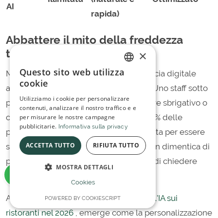
AI
rapida)
Abbattere il mito della freddezza
tecnologica
×
Questo sito web utilizza
Molti ristoratori temono che un'interfaccia digitale
ITALIAN
cookie
allontani il cliente. La realtà è opposta. Uno staff sotto
SPANISH
Utilizziamo i cookie per personalizzare
pressione durante il servizio può risultare sbrigativo o
contenuti, analizzare il nostro traffico e e
commettere errori di trascrizione nel 15% delle
per misurare le nostre campagne
pubblicitarie.
Informativa sulla privacy
prenotazioni manuali. L'AI è programmata per essere
ACCETTA TUTTO
RIFIUTA TUTTO
sempre educata, precisa e paziente. Non dimentica di
proporre l'aggiunta di un seggiolone o di chiedere
MOSTRA DETTAGLI
informazioni su eventuali allergie.
Cookies
Analizzando l'indagine sull'
impatto dell'IA sui
POWERED BY COOKIESCRIPT
ristoranti nel 2026
, emerge come la personalizzazione