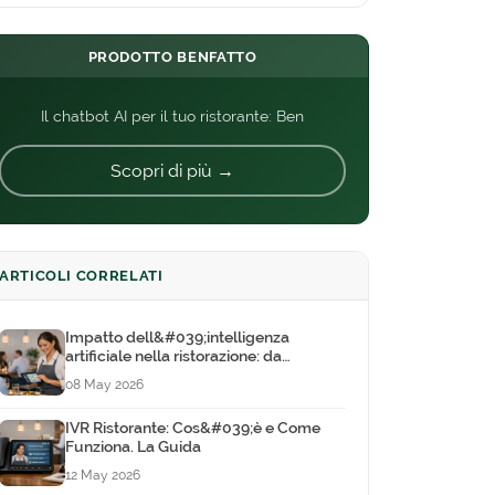
PRODOTTO BENFATTO
Il chatbot AI per il tuo ristorante: Ben
Scopri di più →
ARTICOLI CORRELATI
Impatto dell&#039;intelligenza
artificiale nella ristorazione: da
tendenza a strumento quotidiano
08 May 2026
IVR Ristorante: Cos&#039;è e Come
Funziona. La Guida
12 May 2026