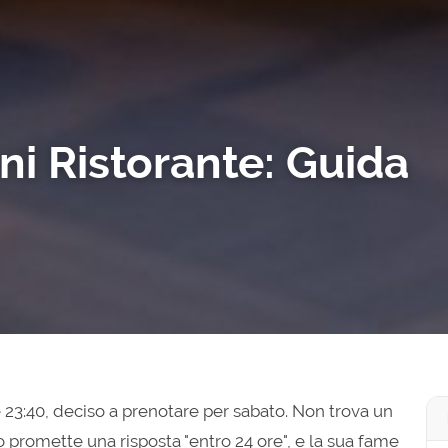
ni Ristorante: Guida
le 23:40, deciso a prenotare per sabato. Non trova un
o promette una risposta "entro 24 ore", e la sua fame