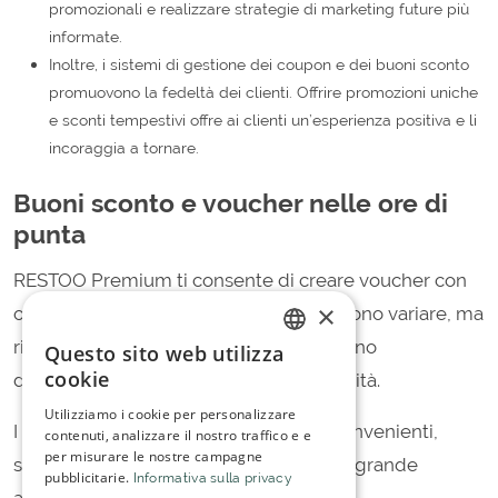
promozionali e realizzare strategie di marketing future più
informate.
Inoltre, i sistemi di gestione dei coupon e dei buoni sconto
promuovono la fedeltà dei clienti. Offrire promozioni uniche
e sconti tempestivi offre ai clienti un’esperienza positiva e li
incoraggia a tornare.
Buoni sconto e voucher nelle ore di
punta
RESTOO Premium ti consente di creare voucher con
×
offerte e sconti speciali. Le offerte possono variare, ma
rientrano in molti tipi comuni e richiedono
Questo sito web utilizza
ITALIAN
cookie
determinate condizioni per l’ammissibilità.
SPANISH
Utilizziamo i cookie per personalizzare
I clienti trovano le promozioni molto convenienti,
contenuti, analizzare il nostro traffico e e
per misurare le nostre campagne
soprattutto durante le ore di punta o di grande
pubblicitarie.
Informativa sulla privacy
affluenza.