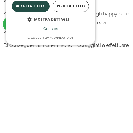
ACCETTA TUTTO
RIFIUTA TUTTO
Ad esempio, il 63% dei clienti frequenta gli happy hour
MOSTRA DETTAGLI
in determinati bar e ristoranti grazie ai prezzi
Cookies
vantaggiosi.
POWERED BY COOKIESCRIPT
Di conseguenza, i clienti sono incoraggiati a effettuare
l’ordine il prima possibile. La sensazione aggiuntiva di
ottenere un’offerta esclusiva ad un prezzo
conveniente aumenta le vendite.
Le campagne di offerte speciali possono portare a
guadagnare una quantità significativa di clienti nuovi
e ricorrenti! Inoltre, si traduce in un aumento della
spesa per transazione del cliente.
I sistemi di gestione dei ristoranti consentono alle