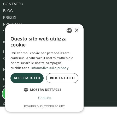
CONTATTO
BLOG
PREZZI
PRODOTTI
×
SERVIZI
Questo sito web utilizza
ITALIAN
INFO UTILI
cookie
SPANISH
Lavora con noi
Utilizziamo i cookie per personalizzare
contenuti, analizzare il nostro traffico e e
Chi siamo
per misurare le nostre campagne
pubblicitarie.
Informativa sulla privacy
NOTE LEGALI
ACCETTA TUTTO
RIFIUTA TUTTO
Informativa sulla privacy
Avviso legale
MOSTRA DETTAGLI
Informativa sui cookies
Cookies
© Benfatto 2026
POWERED BY COOKIESCRIPT