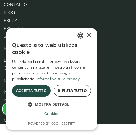
CONTATTO
BLOG
PREZZI
PRODOTTI
×
SERVIZI
Questo sito web utilizza
ITALIAN
INFO UTILI
cookie
SPANISH
Lavora con noi
Utilizziamo i cookie per personalizzare
contenuti, analizzare il nostro traffico e e
Chi siamo
per misurare le nostre campagne
pubblicitarie.
Informativa sulla privacy
NOTE LEGALI
ACCETTA TUTTO
RIFIUTA TUTTO
Informativa sulla privacy
Avviso legale
MOSTRA DETTAGLI
Informativa sui cookies
Cookies
© Benfatto 2026
POWERED BY COOKIESCRIPT