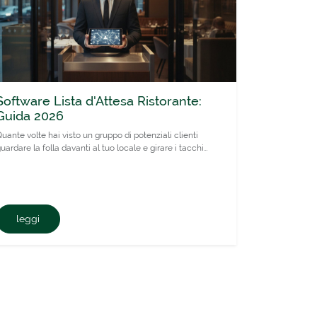
Software Lista d'Attesa Ristorante:
Guida 2026
uante volte hai visto un gruppo di potenziali clienti
uardare la folla davanti al tuo locale e girare i tacchi…
leggi