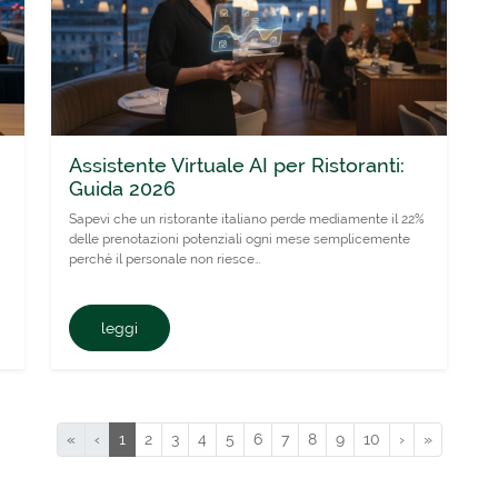
Assistente Virtuale AI per Ristoranti:
Guida 2026
Sapevi che un ristorante italiano perde mediamente il 22%
delle prenotazioni potenziali ogni mese semplicemente
perché il personale non riesce…
leggi
«
‹
1
2
3
4
5
6
7
8
9
10
›
»