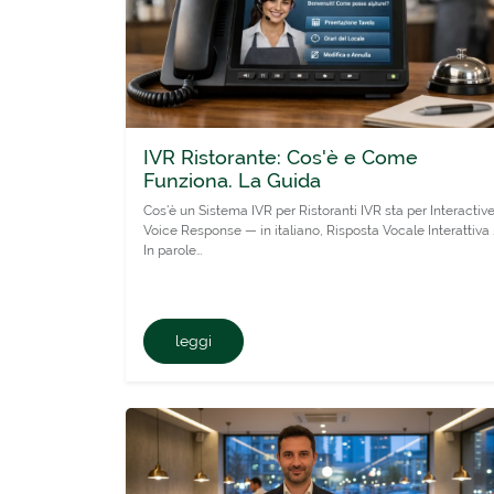
IVR Ristorante: Cos'è e Come
Funziona. La Guida
Cos'è un Sistema IVR per Ristoranti IVR sta per Interactiv
Voice Response — in italiano, Risposta Vocale Interattiva 
In parole…
leggi