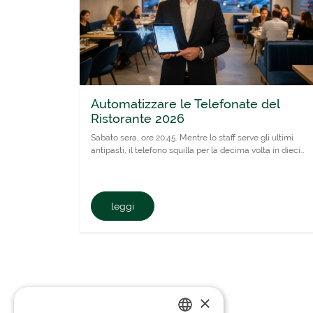
Automatizzare le Telefonate del
Ristorante 2026
Sabato sera, ore 20:45. Mentre lo staff serve gli ultimi
antipasti, il telefono squilla per la decima volta in dieci…
leggi
×