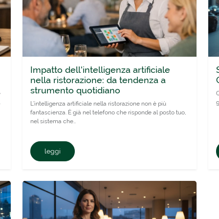
Impatto dell'intelligenza artificiale
nella ristorazione: da tendenza a
strumento quotidiano
e
Q
.
g
L'intelligenza artificiale nella ristorazione non è più
fantascienza. È già nel telefono che risponde al posto tuo,
nel sistema che…
leggi